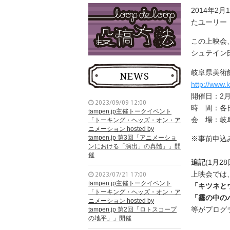
2014年2
たユーリー
この上映会
シュテイン
岐阜県美術
NEWS
http://www.k
開催日：2月1
2023/09/09 12:00
時 間：各日
tampen.jp主催トークイベント
会 場：岐
「トーキング・ヘッズ・オン・ア
ニメーション hosted by
tampen.jp 第3回「アニメーショ
※事前申込
ンにおける「演出」の真髄」」開
催
追記
(1月28
上映会では
2023/07/21 17:00
tampen.jp主催トークイベント
「キツネと
「トーキング・ヘッズ・オン・ア
「霧の中の
ニメーション hosted by
等がプログ
tampen.jp 第2回「ロトスコープ
の地平」」開催