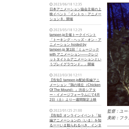
2023/06/18 12:35
日本アニメーション協会主催の上
映イベント「イントゥ・アニメー
ション 8」開催
2023/05/18 12:29
tampen.jp主催トークイベント
「トーキング・ヘッズ・オン・ア
ニメーション hosted by
tampen.jp 第1回「ミュージック
with アニメーション——クレジ
ットタイトルアニメーションとい
うプレイグラウンド」」開催
2022/03/30 12:11
【告知】tampen.jp配給長編アニ
メーション『鶏の墳丘（Chicken
Of The Mound）』渋谷シアタ
ー・イメージフォーラムにて4月
2日（土）より一週間限定上映
2022/01/25 21:00
監督：ユー
【告知】オンラインイベント「短
美術：フラ
編アニメーションの〈いま〉を知
るーーいま観られるべき、インタ