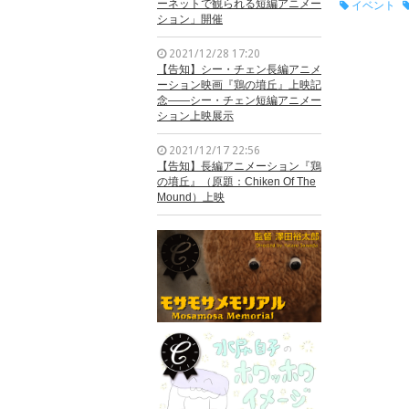
ーネットで観られる短編アニメー
イベント
ション」開催
2021/12/28 17:20
【告知】シー・チェン長編アニメ
ーション映画『鶏の墳丘』上映記
念——シー・チェン短編アニメー
ション上映展示
2021/12/17 22:56
【告知】長編アニメーション『鶏
の墳丘』（原題：Chiken Of The
Mound）上映