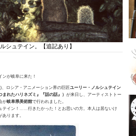
ルシュテイン。【追記あり】
インが岐阜に来た！
(土)、ロシア・アニメーション界の巨匠
ユーリー・ノルシュテイン
つまれたハリネズミ』『話の話』）
が来日し、アーティストトー
会が
岐阜県美術館
で行われました。
ュテイン！……行きたかった！とお思いの方。本人は居ないけ
があります。