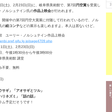
3
月1日(土)、2月23日(日)に、岐阜県美術館で、第7回
円空賞
を受賞し
・ノルシュテイン氏の
作品上映会
が行われます。
、開催中の第7回円空大賞展に付随して行われているので、ノル
氏の
絵コンテ
などの展示も楽しめますよ。本人は居ないけど。
館 ユーリー・ノルシュテイン作品上映会
enbi.pref.gifu.lg.jp/page4709.php
日(土)、2月23日(日)
、午後1時30分から午後3時00分
阜県美術館 講堂
み不要、無料
日)
、
ウサギ」「アオサギとツル」
ハリネズミ」「話の話」
ラム予定だそうです！