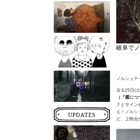
岐阜でノ
ノルシュテ
去る25日
（『霧につ
クとサイン
え！ノルシ
UPDATES
ど、上映会