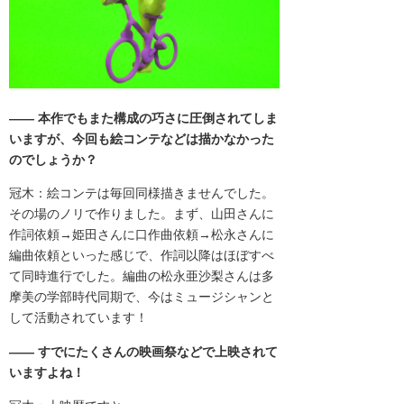
―― 本作でもまた
構成の巧さに圧倒されてしま
いますが、
今回も絵コンテなどは描かなかった
のでしょうか？
冠木：絵コンテは毎回同様描きませんでした。
その場のノリで作りました。
まず、山田さんに
作詞依頼→姫田さんに口作曲依頼→
松永さんに
編曲依頼
といった感じで、作詞以降はほぼすべ
て同時進行でした。
編曲の松永亜沙梨さんは多
摩美の学部時代同期で、
今はミュージシャンと
して活動されています！
―― すでにたくさんの映画祭などで上映されて
いますよね！