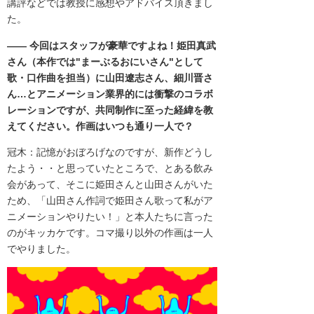
講評などでは教授に感想やアドバイス頂きまし
た。
―― 今回は
スタッフが豪華ですよね！
姫田真武
さん（本作では"
まーぶるおにいさん"として
歌・口作曲を担当
）に
山田遼志さん、細川晋さ
ん…とアニメーション業界的には衝撃のコラボ
レーションですが、共同制作に至った経緯を教
えてください。作画はいつも通り一人で？
冠木：記憶がおぼろげなのですが、新作どうし
たよう・・と思っていたところで、
とある飲み
会があって、そこに姫田さんと山田さんがいた
ため、「
山田さん作詞で姫田さん歌って私がア
ニメーションやりたい！」
と本人たちに言った
のがキッカケです。コマ撮り以外の作画は一人
でやりました。