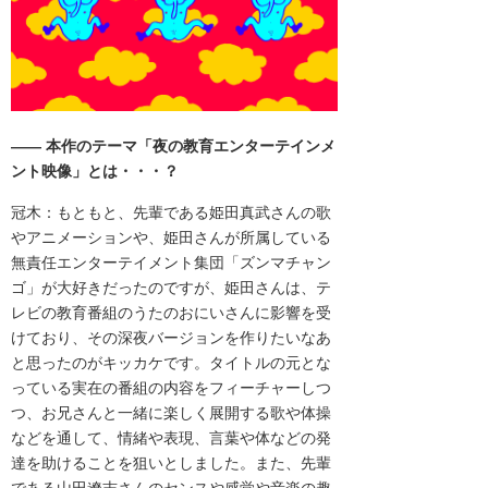
―― 本作のテーマ
「
夜の教育エンターテインメ
ント映像」とは・・・？
冠木：もともと、先輩である姫田真武さんの歌
やアニメーションや、
姫田さんが所属している
無責任エンターテイメント集団「
ズンマチャン
ゴ」が大好きだったのですが、
姫田さんは、テ
レビの教育番組
のうたのおにいさんに影響を受
けており、
その深夜バージョンを作りたいなあ
と思ったのがキッカケです。タイトルの元とな
っている実在の番組の内容をフィーチャーしつ
つ、
お兄さんと一緒に楽しく展開する歌や体操
などを通して、
情緒や表現、言葉や体などの発
達を助けることを狙いとしました。
また、
先輩
である山田遼志さんのセンスや感覚や音楽の趣