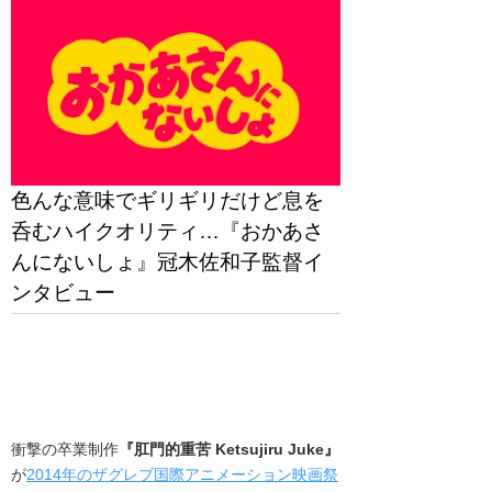
色んな意味でギリギリだけど息を
呑むハイクオリティ…『おかあさ
んにないしょ』冠木佐和子監督イ
ンタビュー
衝撃の卒業制作
『肛門的重苦 Ketsujiru Juke』
が
2014年のザグレブ国際アニメーション映画祭