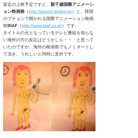
直近の上映予定ですと、
新千歳国際アニメーシ
ョン映画祭
（
http://airport-anifes.jp/
）と、
韓国
のブチョンで開かれる国際アニメーション映画
祭
BIAF
（
http://www.biaf.co.id/
）です
。
タイトルの元となっているテレビ番組
を知らな
い海外の方の反応はどうかしら・・・
と思って
いたのですが、海外の映画祭でもノミネートし
て頂き、
うれしいと同時に意外です。