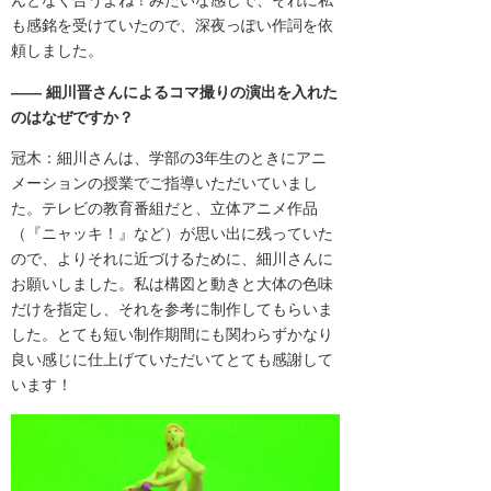
んとなく合うよね！みたいな感じで、
それに私
も感銘を受けていたので、
深夜っぽい作詞を依
頼しました。
―― 細川
晋さんによるコマ撮りの演出を入れた
のはなぜですか？
冠木：細川さんは、
学部の3年生のときにアニ
メーションの授業でご指導いただいてい
まし
た。
テレビの教育番組だと、
立体アニメ作品
（
『
ニャッキ！』など）
が思い出に残っていた
ので、
よりそれに近づけるために、細川さんに
お願いしました。
私は構図と動きと大体の色味
だけを指定し、
それを参考に制作してもらいま
した。
とても短い制作期間にも関わらずかなり
良い感じに仕上げていただいて
とても感謝して
います！