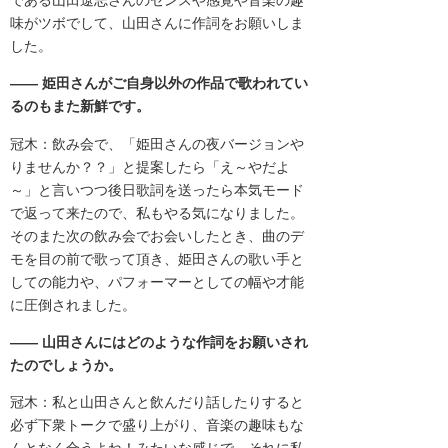
味がツボでして
、山田さんに作詞をお願いしま
した。
―― 姫田さんがご自身以外の作品で歌われてい
るのもまた新鮮です。
冠木：飲み会で、「姫田さんの夜バージョンや
りませんか？？」
と提案したら「え～やだよ
～」
と言いつつ後日歌詞を送ったら本気モード
で返って来たので、
私もやる気になりました。
そのまた次の飲み会でお会いしたとき、
曲のデ
モを目の前で歌って頂き、姫田さんの歌い手と
しての能力や、
パフォーマーとしての幅や才能
に圧倒されました。
―― 山田さんにはどのような作詞をお願いされ
たのでしょうか。
冠木：私と山田さんと飲んだり話したりすると
必ず下衆トークで盛り上が
り、音楽の趣味もな