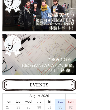
EVENTS
August 2026
mon
tue
wed
thu
fri
sat
sun
27
28
29
30
31
01
02