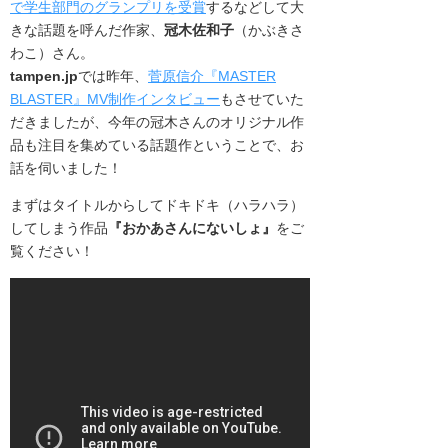
で学生部門のグランプリを受賞
するなどして大
きな話題を呼んだ作家、
冠木佐和子
（かぶきさ
わこ）さん。
tampen.jp
では昨年、
菅原信介『MASTER
BLASTER』MV制作インタビュー
もさせていた
だきましたが、今年の冠木さんのオリジナル作
品も注目を集めている話題作ということで、お
話を伺いました！
まずはタイトルからしてドキドキ（ハラハラ）
してしまう作品
『おかあさんにないしょ』
をご
覧ください！