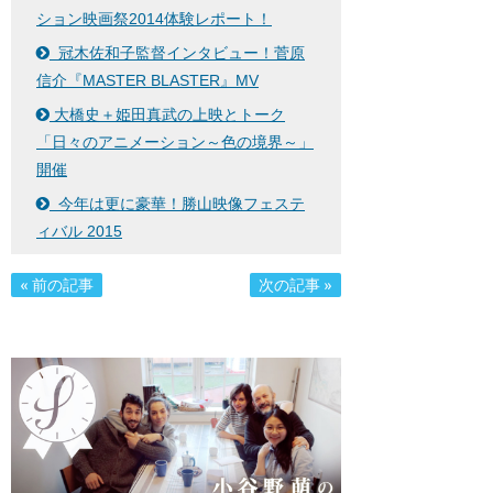
ション映画祭2014体験レポート！
冠木佐和子監督インタビュー！菅原
信介『MASTER BLASTER』MV
​大橋史＋​姫田真武の上映とトーク
「日々のアニメーション～色の境界～」
開催
今年は更に豪華！勝山映像フェステ
ィバル 2015
« 前の記事
次の記事 »