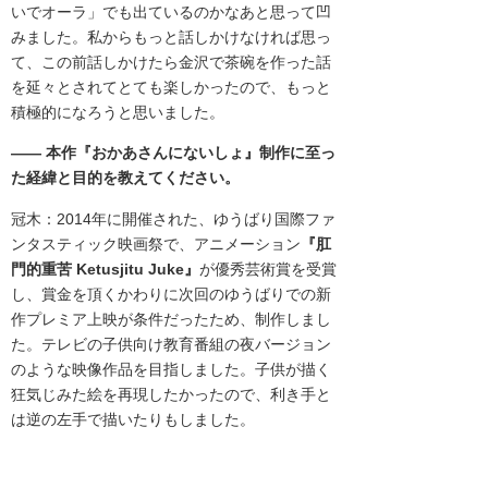
いでオーラ」
でも出ているのかなあと思って凹
みました。
私からもっと話しかけなければ思っ
て、
この前話しかけたら金沢で茶碗を作った話
を延々とされてとても楽
しかったので、もっと
積極的になろうと思いました。
―― 本作『おかあさんにないしょ』制作に至っ
た経緯と目的を教えてください
。
冠木：2014年に開催された、
ゆうばり国際ファ
ンタスティック映画祭で、アニメーション
『肛
門的重苦 Ketusjitu Juke
』
が優秀芸術賞を受賞
し、
賞金を頂くかわりに次回のゆうばりでの新
作プレミア上映が条件だ
ったため、制作しまし
た。テレビの子供向け教育番組
の夜バージョン
のような映像作品を目指しました。
子供が描く
狂気じみた絵を再現したかったので、利き手と
は逆の
左手で描いたりもしました。