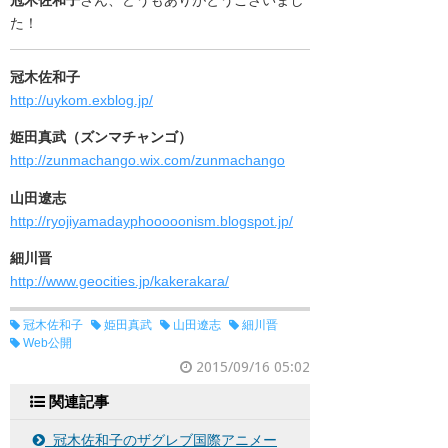
冠木佐和子
さん、どうもありがとうございまし
た！
冠木佐和子
http://uykom.exblog.jp/
姫田真武（ズンマチャンゴ）
http://zunmachango.wix.com/zunmachango
山田遼志
http://ryojiyamadayphooooonism.blogspot.jp/
細川晋
http://www.geocities.jp/kakerakara/
冠木佐和子
姫田真武
山田遼志
細川晋
Web公開
2015/09/16 05:02
関連記事
冠木佐和子のザグレブ国際アニメー