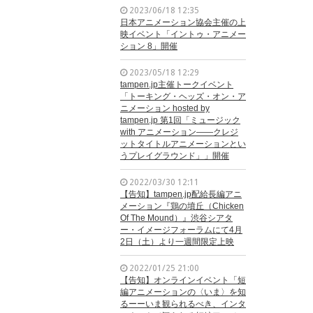
2023/06/18 12:35
日本アニメーション協会主催の上
映イベント「イントゥ・アニメー
ション 8」開催
2023/05/18 12:29
tampen.jp主催トークイベント
「トーキング・ヘッズ・オン・ア
ニメーション hosted by
tampen.jp 第1回「ミュージック
with アニメーション——クレジ
ットタイトルアニメーションとい
うプレイグラウンド」」開催
2022/03/30 12:11
【告知】tampen.jp配給長編アニ
メーション『鶏の墳丘（Chicken
Of The Mound）』渋谷シアタ
ー・イメージフォーラムにて4月
2日（土）より一週間限定上映
2022/01/25 21:00
【告知】オンラインイベント「短
編アニメーションの〈いま〉を知
るーーいま観られるべき、インタ