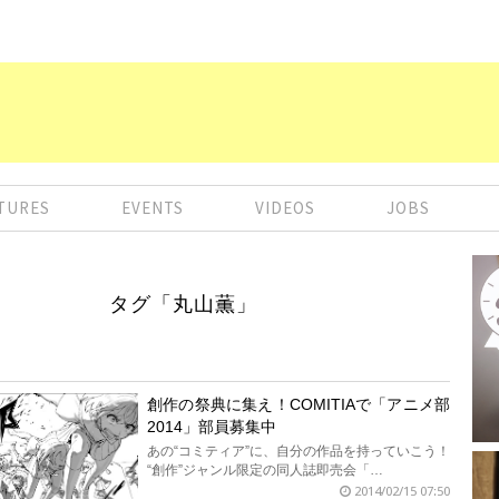
TURES
EVENTS
VIDEOS
JOBS
タグ「丸山薫」
創作の祭典に集え！COMITIAで「アニメ部
2014」部員募集中
あの“コミティア”に、自分の作品を持っていこう！
“創作”ジャンル限定の同人誌即売会「…
2014/02/15 07:50