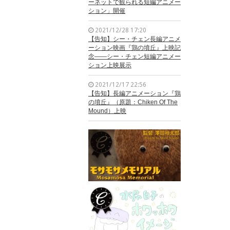
ーネットで観られる短編アニメー
ション」開催
2021/12/28 17:20
【告知】シー・チェン長編アニメ
ーション映画『鶏の墳丘』上映記
念——シー・チェン短編アニメー
ション上映展示
2021/12/17 22:56
【告知】長編アニメーション『鶏
の墳丘』（原題：Chiken Of The
Mound）上映