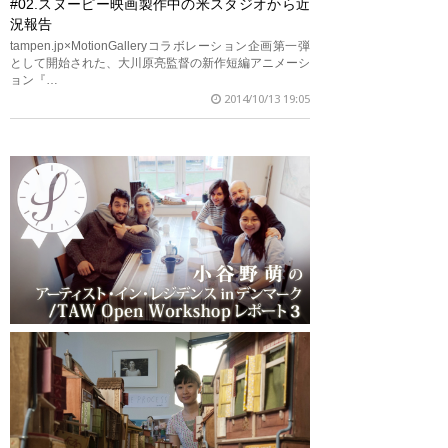
#02.スヌーピー映画製作中の米スタジオから近
況報告
tampen.jp×MotionGalleryコラボレーション企画第一弾
として開始された、大川原亮監督の新作短編アニメーシ
ョン『…
2014/10/13 19:05