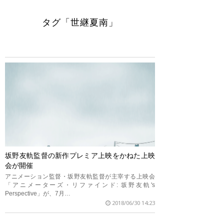
タグ「世継夏南」
坂野友軌監督の新作プレミア上映をかねた上映
会が開催
アニメーション監督・坂野友軌監督が主宰する上映会
「アニメーターズ・リファインド: 坂野友軌's
Perspective」が、7月…
2018/06/30 14:23