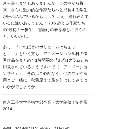
さら書くまでもありませんが、この中から将
来、さらに魅力的な作家たちへと成長する学生
が紛れ込んでいるかも……？ いえ、紛れ込んで
いるに違いありません！ 70を超える作家たち
の“最初の一歩”に、雪融けの春を感じに行くの
も、いいかも。
あっ、「それほどのボリュームはちょっ
と……」という方も、アニメーション学科の優
秀作品をまとめた
1時間弱
の
『Sプログラム』
も
用意されているようですので（「アニメーショ
ン学科」）、その点ご心配なく。他の展示や所
用とご一緒に、秋葉原まで足を伸ばしてみては
いかがでしょうか。
東京工芸大学芸術学部卒業・大学院修了制作展
2014
会期：2014年2月21日(金)～23日(日)