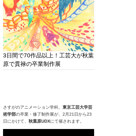
3日間で70作品以上！工芸大が秋葉
原で貫禄の卒業制作展
さすがのアニメーション学科。
東京工芸大学芸
術学部
の卒業・修了制作展が、2月21日から23
日にかけて、
秋葉原UDX
にて催されます。