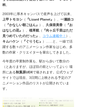
科
。
2003年に厚木キャンパスで産声を上げて以来、
上甲トモヨシ
（
『Lizard Planet』
）、
一瀬皓コ
（
『かなしい朝ごはん』
）、
久保亜美香
（
『お
はなしの花』
）、
植草航
（
『向ヶ丘千里はただ
見つめていたのだった』
、
コラム連載中！
）、
キムハケン
（
『ぐりうむ』
）……と、一線で活
躍する数々のアニメーション作家をはじめ、多
数の作家・クリエイターを輩出してきました。
今年度の卒業制作展も、駅から歩いて数分の
（とありますが、ほぼ目の前といってよい）場
所にある
秋葉原UDX
で催されます。公式ウェブ
サイトでは現在、3日間に上映される予定のア
ニメーション作品のリストが公開されていま
す。