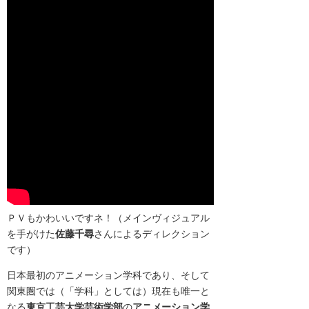
ＰＶもかわいいですネ！（メインヴィジュアル
を手がけた
佐藤千尋
さんによるディレクション
です）
日本最初のアニメーション学科であり、そして
関東圏では（「学科」としては）現在も唯一と
なる
東京工芸大学芸術学部
の
アニメーション学