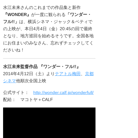
水江未来さんのこれまでの作品集と新作
『WONDER』
が一度に観られる
「ワンダー・
フル!!」
は、横浜シネマ・ジャック＆ベティで
の上映が、本日4月4日（金）20:45の回で最終
となり、地方巡回を始めるそうです。全国各地
にお住まいのみなさん、忘れずチェックしてく
ださいね！
水江未来監督作品 『ワンダー・フル!!』
2014年4月12日（土）より
テアトル梅田
、
京都
シネマ
他順次全国上映
公式サイト：
http://wonder.calf.jp/wonderfull/
配給： マコトヤ＋CALF