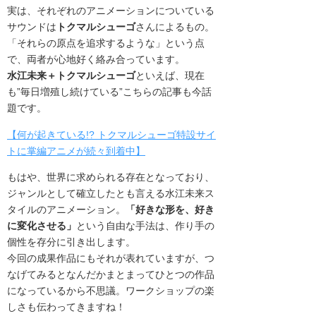
実は、それぞれのアニメーションについている
サウンドは
トクマルシューゴ
さんによるもの。
「それらの原点を追求するような」という点
で、両者が心地好く絡み合っています。
水江未来＋トクマルシューゴ
といえば、現在
も”毎日増殖し続けている”こちらの記事も今話
題です。
【何が起きている!? トクマルシューゴ特設サイ
トに掌編アニメが続々到着中】
もはや、世界に求められる存在となっており、
ジャンルとして確立したとも言える水江未来ス
タイルのアニメーション。
「好きな形を、好き
に変化させる」
という自由な手法は、作り手の
個性を存分に引き出します。
今回の成果作品にもそれが表れていますが、つ
なげてみるとなんだかまとまってひとつの作品
になっているから不思議。ワークショップの楽
しさも伝わってきますね！