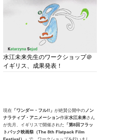
水江未来先生のワークショップ＠
イギリス、成果発表！
現在
「ワンダー・フル!!」
が絶賛公開中の
ノン
ナラティブ・アニメーション
作家
水江未来
さん
が先月、イギリスで開催された
「第8回フラッ
トパック映画祭（The 8th Flatpack Film
Festival）」
で、ワークショップを行いまし