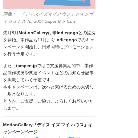
画像： 『ディスイズマイハウス』メインヴ
ィジュアル (c) 2014 Super Milk Cow
先月8月
MotionGallery
は米
Indiegogo
との提携
を開始。
本作品も11月より
Indiegogo
でのキャ
ンペーンを開始し、日米同時にプロモーション
を行う予定です。
また、
tampen.jp
ではご支援募集期間中、本作
品制作状況や関連イベントなどのお知らせ記事
を掲載していく予定です。
本キャンペーンは、次へと繋げるための大切な
一歩となります。
どうか、ご支援・ご協力、よろしくお願いいた
します。
MotionGallery『ディス イズ マイ ハウス』キ
ャンペーンページ