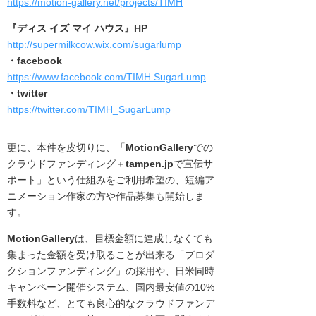
https://motion-gallery.net/projects/TIMH
『ディス イズ マイ ハウス』HP
http://supermilkcow.wix.com/sugarlump
・facebook
https://www.facebook.com/TIMH.SugarLump
・twitter
https://twitter.com/TIMH_SugarLump
更に、本件を皮切りに、「
MotionGallery
での
クラウドファンディング＋
tampen.jp
で宣伝サ
ポート」という仕組みをご
利用希望の、短編ア
ニメーション作家の方や作品募集も開始しま
す。
MotionGallery
は、
目標金額に達成しなくても
集まった金額を受け取ることが出来る「プロダ
クションファンディング」の採用や、
日米同時
キャンペーン開催システム、国内最安値の10%
手数料など、とても良心的なクラウドファンデ