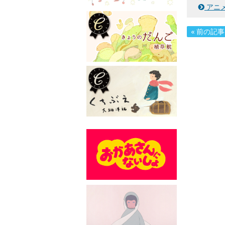
​アニ
« 前の記事