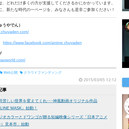
は、どれだけ多くの方が支援してくださるかにかかっています。
に、新たな時代の一ページを、みなさんも是非ご参加ください！
ゅうやでん）
e.chuyaden.com/
k：
https://www.facebook.com/anime.chuyaden
ド
waoworld.com/
Web公開
クラウドファンディング
2015/03/05 12:12
記事
苦しい世界を変えてくれ･･･神風動画オリジナル作品
LINE MASK』始動！
ジオカラーとドワンゴが贈る短編映像シリーズ「日本アニメ
ー）見本市」始動