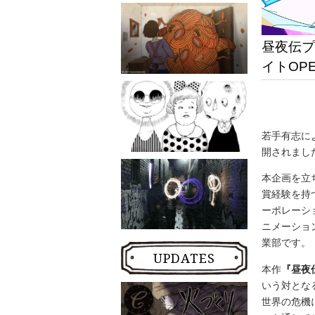
昼夜伝プ
イトOP
若手有志に
開されまし
本企画を立
賞経験を持
ーポレーシ
ニメーショ
業部です。
UPDATES
本作
『昼夜
いう対とな
世界の危機