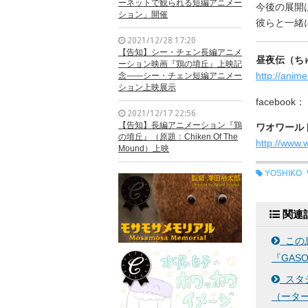
ーネットで観られる短編アニメー
今後の展開
ション」開催
彼らと一緒
2021/12/28 17:20
【告知】シー・チェン長編アニメ
昼夜伝（ち
ーション映画『鶏の墳丘』上映記
http://anim
念——シー・チェン短編アニメー
ション上映展示
faceboo
2021/12/17 22:56
【告知】長編アニメーション『鶏
ワオワール
の墳丘』（原題：Chiken Of The
http://www.
Mound）上映
YOSHIKO
関連
この息
『GASO
スタ
（ータ