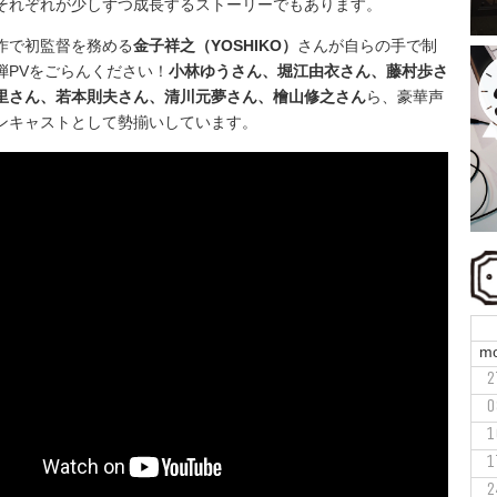
それぞれが少しずつ成長するストーリーでもあります。
作で初監督を務める
金子祥之（YOSHIKO）
さんが自らの手で制
弾PVをごらんください！
小林ゆうさん、堀江由衣さん、藤村歩さ
里さん、若本則夫さん、清川元夢さん、檜山修之さん
ら、豪華声
ンキャストとして勢揃いしています。
m
2
0
1
1
2