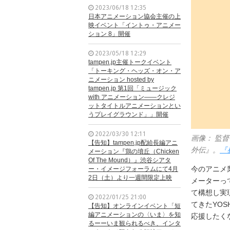
2023/06/18 12:35
日本アニメーション協会主催の上
映イベント「イントゥ・アニメー
ション 8」開催
2023/05/18 12:29
tampen.jp主催トークイベント
「トーキング・ヘッズ・オン・ア
ニメーション hosted by
tampen.jp 第1回「ミュージック
with アニメーション——クレジ
ットタイトルアニメーションとい
うプレイグラウンド」」開催
2022/03/30 12:11
画像： 監
【告知】tampen.jp配給長編アニ
外伝』。
『
メーション『鶏の墳丘（Chicken
Of The Mound）』渋谷シアタ
今のアニメ
ー・イメージフォーラムにて4月
2日（土）より一週間限定上映
メーターっ
て構想し実
2022/01/25 21:00
てきたYO
【告知】オンラインイベント「短
編アニメーションの〈いま〉を知
応援したく
るーーいま観られるべき、インタ