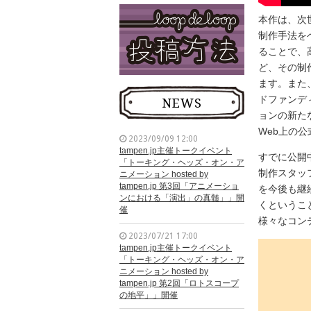
本作は、次
制作手法を
ることで、
ど、
その制
ます。
また
ドファンデ
NEWS
ョンの新た
Web上の
2023/09/09 12:00
tampen.jp主催トークイベント
すでに公開中
「トーキング・ヘッズ・オン・ア
制作スタッ
ニメーション hosted by
tampen.jp 第3回「アニメーショ
を今後も継
ンにおける「演出」の真髄」」開
くというこ
催
様々なコン
2023/07/21 17:00
tampen.jp主催トークイベント
「トーキング・ヘッズ・オン・ア
ニメーション hosted by
tampen.jp 第2回「ロトスコープ
の地平」」開催