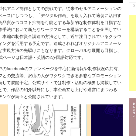
3
世代アニメ制作としての挑戦です。
従来のセルアニメーションの
ベースにしつつも、「デジタル作画」を取り入れて適切に活用す
高品質かつコスト抑制を可能とする革新的な制作体制を目指すな
作手法において新たなワークフローを構築することを企画してい
、本編の制作資金調達の方法として、近年注目されているクラウ
ィングを活用する予定です。達成されればオリジナルアニメーシ
な実現方法の先駆けにもなります。
グローバルな展開も目指し、
公式ページは日本語・英語の2か国語対応です。
のfacebookのファンページを中心に新情報や制作状況の共有、
フとの交流等、沢山の人がワクワクできる多彩なプロモーション
続して展開予定。公式サイトでは制作・活動の概要も掲載してい
とで、作品の紹介以外にも、本企画立ち上げや運営にまつわる
テンツが続々と公開されています。