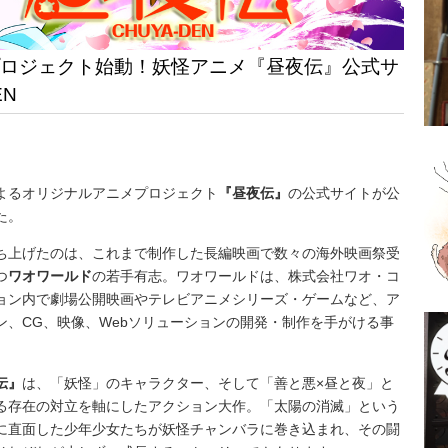
ロジェクト始動！妖怪アニメ『昼夜伝』公式サ
EN
よるオリジナルアニメプロジェクト
『昼夜伝』
の公式サイトが公
た。
ち上げたのは、
これまで制作した長編映画で数々の海外映画祭受
つ
ワオワールド
の若手有志。ワオワールドは、株式会社ワオ・コ
ョン内で
劇場公開映画やテレビアニメシリーズ・ゲームなど、
ア
ン、CG、映像、Webソリューションの開発・制作を手がける事
伝』
は、「妖怪」のキャラクター、そして「善と悪×昼と夜」と
る存在の対立を軸にしたアクション大作。「太陽の消滅」という
に直面した少年少女たちが妖怪チャンバラに巻き込まれ、その闘