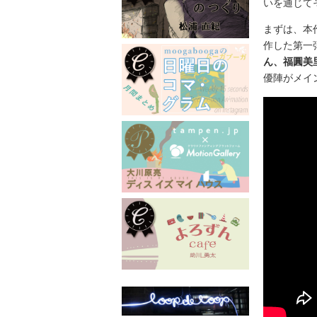
いを通じて
まずは、本
作した第一
ん、福圓美
優陣がメイ