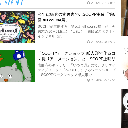
2016/10/01 01:15
今年は鎌倉の古民家で…SCOPP主催「第5
回 full course展」
SCOPPが主催する「第5回 full course展」が、今
週末の10月3日(土)・4日(日）、古民家スタジオ・
イシワタリ（鎌…
2015/09/28 16:17
「SCOPPワークショップ 紙人形で作るコ
マ撮りアニメーション」と「SCOPP上映リ
トルアニメーションパーティ」
南麻布のギャラリー「いつつ月」にて、クリエイ
ティブユニット「SCOPP」によるワークショップ
「SCOPPワークショップ 紙人形で…
2014/08/25 07:50