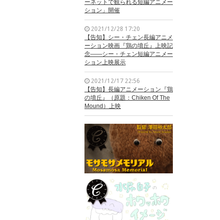
ーネットで観られる短編アニメー
ション」開催
2021/12/28 17:20
【告知】シー・チェン長編アニメ
ーション映画『鶏の墳丘』上映記
念——シー・チェン短編アニメー
ション上映展示
2021/12/17 22:56
【告知】長編アニメーション『鶏
の墳丘』（原題：Chiken Of The
Mound）上映