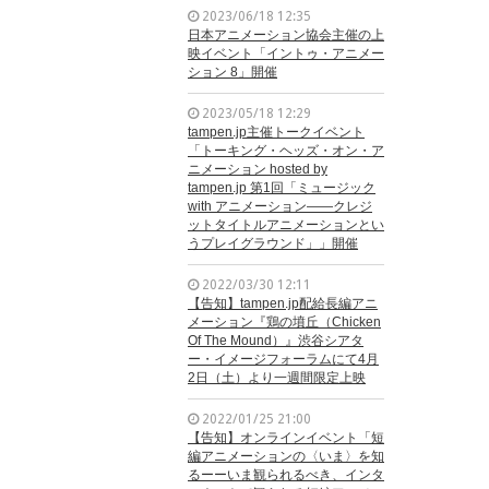
2023/06/18 12:35
日本アニメーション協会主催の上
映イベント「イントゥ・アニメー
ション 8」開催
2023/05/18 12:29
tampen.jp主催トークイベント
「トーキング・ヘッズ・オン・ア
ニメーション hosted by
tampen.jp 第1回「ミュージック
with アニメーション——クレジ
ットタイトルアニメーションとい
うプレイグラウンド」」開催
2022/03/30 12:11
【告知】tampen.jp配給長編アニ
メーション『鶏の墳丘（Chicken
Of The Mound）』渋谷シアタ
ー・イメージフォーラムにて4月
2日（土）より一週間限定上映
2022/01/25 21:00
【告知】オンラインイベント「短
編アニメーションの〈いま〉を知
るーーいま観られるべき、インタ