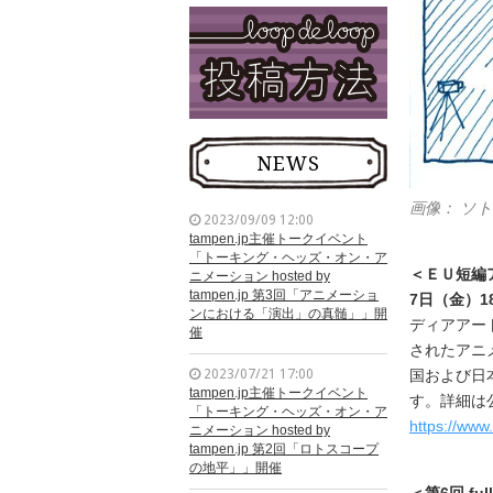
NEWS
画像： ソトア
2023/09/09 12:00
tampen.jp主催トークイベント
「トーキング・ヘッズ・オン・ア
＜
ＥＵ短編
ニメーション hosted by
tampen.jp 第3回「アニメーショ
7日（金）1
ンにおける「演出」の真髄」」開
ディアアー
催
されたアニ
2023/07/21 17:00
国および日
tampen.jp主催トークイベント
す。
詳細は
「トーキング・ヘッズ・オン・ア
https://ww
ニメーション hosted by
tampen.jp 第2回「ロトスコープ
の地平」」開催
＜
第6回 ful