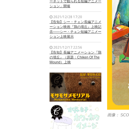
ーネットで観られる短編アニメー
ション」開催
2021/12/28 17:20
【告知】シー・チェン長編アニメ
ーション映画『鶏の墳丘』上映記
念——シー・チェン短編アニメー
ション上映展示
2021/12/17 22:56
【告知】長編アニメーション『鶏
の墳丘』（原題：Chiken Of The
Mound）上映
画像： SCOP