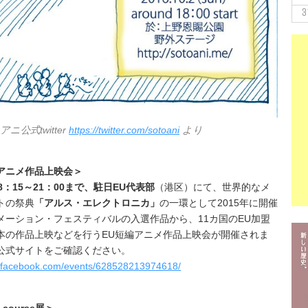
3
ニ公式twitter
https://twitter.com/sotoani
より
アニメ作品上映会
＞
8：15～21：00まで、
駐日EU代表部
（港区）にて、
世界的なメ
トの祭典
「アルス・エレクトロニカ」
の一環として2015年に開催
メーション・フェスティバルの入選作品から、11カ国のEU加盟
本の作品上映などを行う
EU短編アニメ作品上映会が
開催されま
公式サイトをご確認ください。
w.facebook.com/events/628528213974618/
l course展
＞