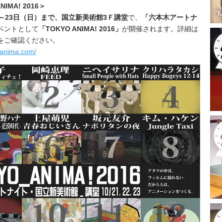
NIMA! 2016
＞
～23日（日）まで、
国立新美術館3Ｆ講堂
で、
「
六本木アートナ
ベントとして
「
TOKYO ANIMA! 2016
」
が開催されます。
詳細は
をご確認ください。
o-anima.com/