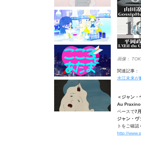
画像：
TOK
関連記事：
水江未来が解
＜ジャン・
Au Praxin
ペースで
7
ジャン・ヴ
トをご確認
http://www.