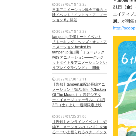
2023/06/18 12:35
21日（金）
日本アニメーション協会主催の上
エイティブ
映イベント「イントゥ・アニメー
ション 8」開催
展
」
が開催
http://scopp
2023/05/18 12:29
tampen.jp主催トークイベント
「トーキング・ヘッズ・オン・ア
ニメーション hosted by
tampen.jp 第1回「ミュージック
with アニメーション——クレジ
ットタイトルアニメーションとい
うプレイグラウンド」」開催
2022/03/30 12:11
【告知】tampen.jp配給長編アニ
メーション『鶏の墳丘（Chicken
Of The Mound）』渋谷シアタ
ー・イメージフォーラムにて4月
2日（土）より一週間限定上映
2022/01/25 21:00
【告知】オンラインイベント「短
編アニメーションの〈いま〉を知
るーーいま観られるべき、インタ