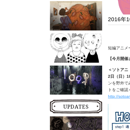
2016
短編アニメ
【今月開催
＜
ソトアニ
2日（日）1
ンを野外で
トをご確認
http://sotoa
UPDATES