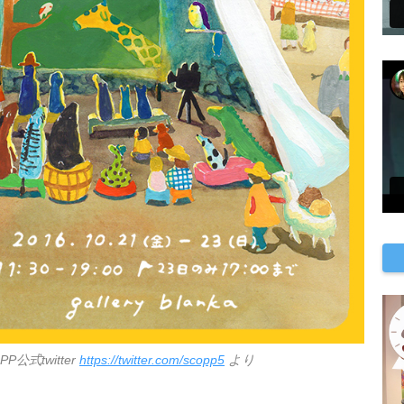
P公式twitter
https://twitter.com/scopp5
より