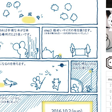
m
2
0
1
1
2