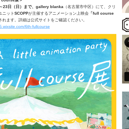
～23日（日）まで、
gallery blanka
（
名古屋市中区
）にて、
クリ
ユニット
SCOPP
が主催するアニメーション上映会
「
full course
されます。
詳細は公式サイトをご確認ください。
5.wixsite.com/6th-fullcourse