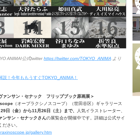
YO ANIMA!公式twitter
https://twitter.com/TOKYO_ANIMA
より
説！今年ももうすぐTOKYO_ANIMA！
ヴァンサン・セナック フリップブック原画展＞
oscope
（オープラクシノスコープ）（世田谷区）ギャラリース
月29日（金）から11月26日（土）まで
、
人気イラストレーター、
ァンサン・セナック
さん
の展覧会が開催中です。詳細は公式サイ
ください。
praxinoscope.jp/gallery.htm