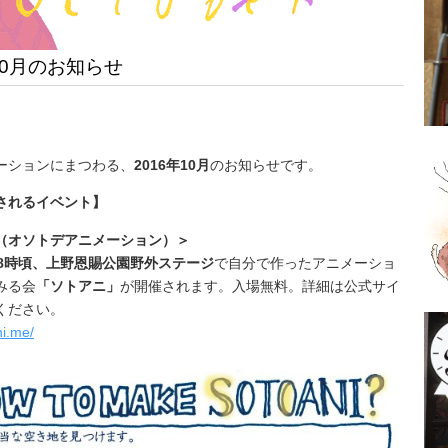
年10月のお知らせ
ーションにまつわる、
2016年10月
のお知らせです。
されるイベント】
（オソトデアニメーション）
＞
8時頃、
上野恩賜公園野外ステージ
で
自分で作ったアニメーショ
みる会
「ソトアニ」
が開催されます。
入場無料。
詳細は公式サイ
ください。
ni.me/