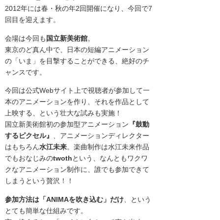
2012年には春・秋の年2回開催になり、今回で7
回目を迎えます。
会場は今回も
国立新美術館
。
東京のど真ん中で、日本の短編アニメーション
の「いま」を目撃することができる、絶好のチ
ャンスです。
今回は公式Webサイト上で視聴者が参加して一
本のアニメーションを作り、それを作品として
上映する、という壮大な試みも実施！
国立新美術館初の参加型アニメーション
『鼓動
するピクセル』
、アニメーションディレクター
はもちろん
水江未来
。楽曲制作は水江未来作品
でもおなじみの
twoth
という、なんともワクワ
クなアニメーション制作に、誰でも参加できて
しまうという贅沢！！
参加方法は「ANIMAを吹き込む」だけ
、という
とても簡単な仕組みです。