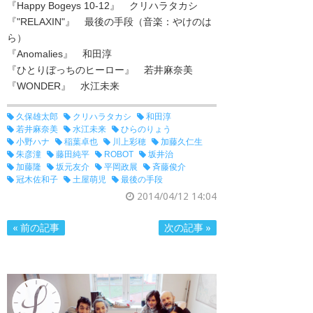
『Happy Bogeys 10-12』 クリハラタカシ
『"RELAXIN"』 最後の手段（音楽：やけのは
ら）
『Anomalies』 和田淳
『ひとりぼっちのヒーロー』 若井麻奈美
『WONDER』 水江未来
久保雄太郎
クリハラタカシ
和田淳
若井麻奈美
水江未来
ひらのりょう
小野ハナ
稲葉卓也
川上彩穂
加藤久仁生
朱彦潼
藤田純平
ROBOT
坂井治
加藤隆
坂元友介
平岡政展
斉藤俊介
冠木佐和子
土屋萌児
最後の手段
2014/04/12 14:04
« 前の記事
次の記事 »