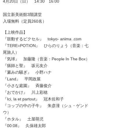
4月20日（日） 14:30 16:00
国立新美術館3階講堂
入場無料（定員260名）
【上映作品】
『鼓動するピクセル』 tokyo- anima .com
『TERE○POTION』 ひらのりょう（音楽：七
尾旅人）
『気球』 加藤隆（音楽：People In The Box）
『猟師と聖』 坂元友介
『澱みの騒ぎ』 小野ハナ
『Land』 平岡政展
『小さな庭園』 斉藤俊介
『おでかけ』 川上彩穂
『Ici, la et partout』 冠木佐和子
『コップの中の子牛』 朱彦潼（シュ・ゲンド
ウ）
『ホタル』 土屋萌児
『00:08』 久保雄太郎