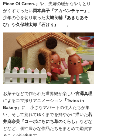
Piece Of Green-』
や、夫婦の暖かなやりとり
がくすぐったい
岡本典子
『アカベンチャー』
。
少年の心を切り取った
大城良輔『あきちあそ
び』
や
久保雄太郎『石けり』
……。
お菓子などで作られた世界観が楽しい
宮澤真理
によるコマ撮りアニメーション
『Twins in
Bakery』
に、小さなアパートの住人たちが集
い、そして別れてゆくまでを鮮やかに描いた
若
井麻奈美『コーポにちにち草のくらし』
などな
どなど、個性豊かな作品たちをまとめて鑑賞す
ることが出来ます。