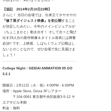
【追記 2014年2月10日22時】
さらに！ 当日の会場では、出来立てホヤホヤの
『修了展ダイジェスト映像』を初公開
すること
が決定したみたい。今年のメインビジュアルが
（ちょこまかと）動き出す！ そして次々と飛び
出す29人分の新作映像＆タイトル発表には興奮
必須!! です。上映後、しばらくウェブ公開はし
ないとのことなので、ぜひ会場で先に見届けま
しょう！
College Night : GEIDAI ANIMATION 05 GO
3.2.1
開催日：2月11日（火・祝）4:00PM - 6:00PM
場所：Apple Store, Ginza 3Fシアター
〒104-0061 東京都中央区銀座3-5-12 サ
ヱグサビル本館
料金：無料