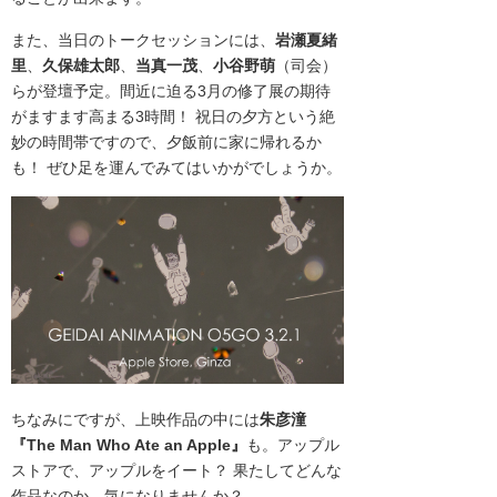
また、当日のトークセッションには、
岩瀬夏緒
里
、
久保雄太郎
、
当真一茂
、
小谷野萌
（司会）
らが登壇予定。間近に迫る3月の修了展の期待
がますます高まる3時間！ 祝日の夕方という絶
妙の時間帯ですので、夕飯前に家に帰れるか
も！ ぜひ足を運んでみてはいかがでしょうか。
ちなみにですが、上映作品の中には
朱彦潼
『The Man Who Ate an Apple』
も。アップル
ストアで、アップルをイート？ 果たしてどんな
作品なのか、気になりませんか？