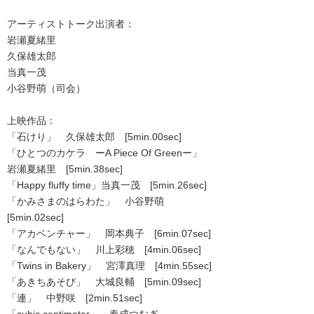
アーティストトーク出演者：
岩瀬夏緒里
久保雄太郎
当真一茂
小谷野萌（司会）
上映作品：
「石けり」 久保雄太郎 [5min.00sec]
「ひとつのカケラ ーA Piece Of Greenー」
岩瀬夏緒里 [5min.38sec]
「Happy fluffy time」当真一茂 [5min.26sec]
「かみさまのはらわた」 小谷野萌
[5min.02sec]
「アカベンチャー」 岡本典子 [6min.07sec]
「なんでもない」 川上彩穂 [4min.06sec]
「Twins in Bakery」 宮澤真理 [4min.55sec]
「あきちあそび」 大城良輔 [5min.09sec]
「連」 中野咲 [2min.51sec]
「cubic centimeter」 春成つむぎ