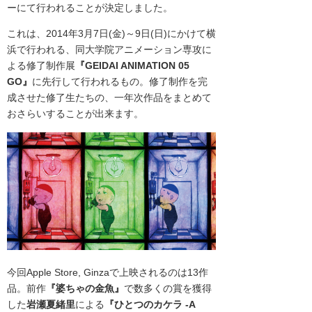
ーにて行われることが決定しました。
これは、2014年3月7日(金)～9日(日)にかけて横
浜で行われる、同大学院アニメーション専攻に
よる修了制作展
『GEIDAI ANIMATION 05
GO』
に先行して行われるもの。修了制作を完
成させた修了生たちの、一年次作品をまとめて
おさらいすることが出来ます。
今回Apple Store, Ginzaで上映されるのは13作
品。前作
『婆ちゃの金魚』
で数多くの賞を獲得
した
岩瀬夏緒里
による
『ひとつのカケラ -A