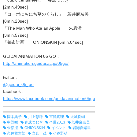
[2min.49sec]
「コーポにちにち草のくらし」 若井麻奈美
[8min.23sec]
「The Man Who Ate an Apple」 朱彦潼
[3min.57sec]
「都市計画」 ONIONSKIN [6min.04sec]
GEIDAI ANIMATION 05 GO：
http://animation.geidai.ac.jp/05go/
twitter：
@geidai_05_go
facebook：
https://www.facebook.com/geidaianimation05go
岡本典子
川上彩穂
宮澤真理
大城良輔
中野咲
春成つむぎ
卒展2013
若井麻奈美
朱彦潼
ONIONSKIN
イベント
岩瀬夏緒里
久保雄太郎
当真一茂
小谷野萌