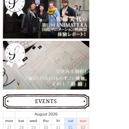
EVENTS
August 2026
mon
tue
wed
thu
fri
sat
sun
27
28
29
30
31
01
02