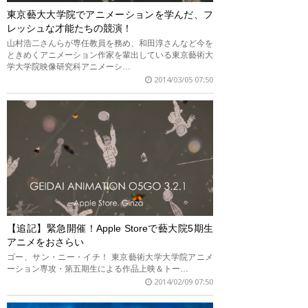
東京藝大大学院でアニメーションを学んだ、フ
レッシュな才能たちの競演！
山村浩二さんらが専任教員を務め、和田淳さんなど今を
ときめくアニメーション作家を輩出している東京藝術大
学大学院映像研究科アニメーシ…
2014/03/05 07:50
【追記】緊急開催！Apple Storeで藝大院5期生
アニメをおさらい
ゴー、サン・ニー・イチ！ 東京藝術大学大学院アニメ
ーション専攻・第五期生による作品上映＆トー…
2014/02/09 07:50