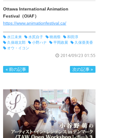
Ottawa International Animation
Festival（OIAF）
https://www.animationfestival.ca/
水江未来
水尻自子
映画祭
和田淳
久保雄太郎
小野ハナ
平岡政展
久保亜美香
オウ・イコン
2014/09/23 01:55
« 前の記事
次の記事 »