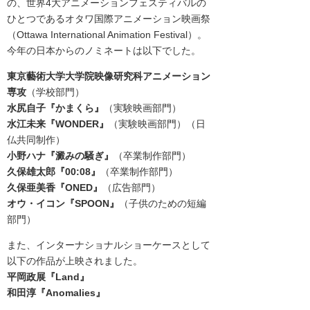
の、世界4大アニメーションフェスティバル
の
ひとつである
オタワ国際アニメーション映画祭
（
Ottawa International Animation Festival
）。
今年の日本からのノミネートは以下でした。
東京藝術大学大学院映像研究科アニメーション
専攻
（学校部門）
水尻自子『かまくら』
（実験映画部門）
水江未来『WONDER』
（実験映画部門）
（日
仏共同制作）
小野ハナ『
澱みの騒ぎ
』
（卒業制作部門）
久保雄太郎『
00:08』
（卒業制作部門）
久保亜美香『ONED』
（広告部門）
オウ・イコン
『SPOON』
（子供のための短編
部門）
また、インターナショナルショーケースとして
以下の作品が上映されました。
平岡政展『Land』
和田淳『
Anomalies
』