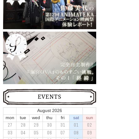
EVENTS
August 2026
mon
tue
wed
thu
fri
sat
sun
27
28
29
30
31
01
02
03
04
05
06
07
08
09