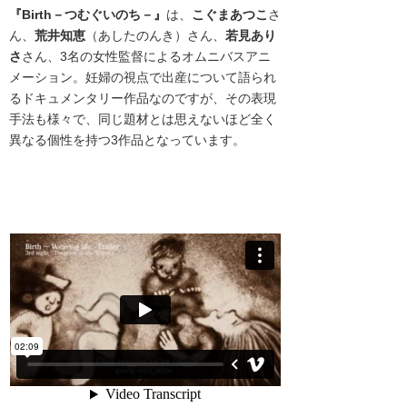
『Birth－つむぐいのち－』
は、
こぐまあつこ
さ
ん、
荒井知恵
（あしたのんき）さん、
若見あり
さ
さん、3名の女性監督によるオムニバスアニ
メーション。
妊婦の視点で出産について語られ
るドキュメンタリー作品なのですが、その表現
手法も様々で、同じ題材とは思えないほど全く
異なる個性を持つ3作品となっています。