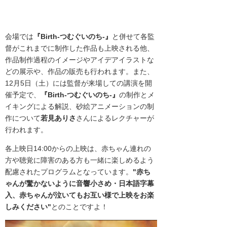
会場では
『Birth-つむぐいのち-』
と併せて各監
督がこれまでに制作した作品も上映される他、
作品制作過程の
イメージやアイデアイラストな
どの
展示や、作品の販売も行われます。また、
12月5日（土）には監督が来場しての講演を開
催予定で、
『Birth-つむぐいのち-』
の制作とメ
イキング
による解説、砂絵アニメーションの制
作について
若見ありさ
さんによる
レクチャーが
行われます。
各上映日14:00からの上映は、赤ちゃん連れの
方や聴覚に障害のある方も一緒に楽しめるよう
配慮されたプログラムとなっています。
"
赤ち
ゃんが驚かないように音響小さめ・日本語字幕
入、赤ちゃんが泣いてもお互い様で上映をお楽
しみください"
とのことですよ！