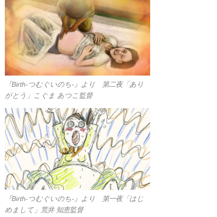
『Birth-つむぐいのち-』より
第二夜「あり
がとう」こぐま あつこ
監督
『Birth-つむぐいのち-』より 第一夜「はじ
めまして」荒井 知恵監督