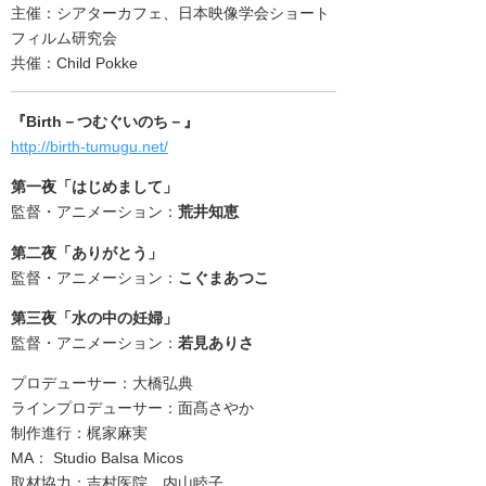
主催：
シアターカフェ、日本映像学会ショート
フィルム研究会
共催：Child Pokke
『Birth－つむぐいのち－』
http://birth-tumugu.net/
第一夜「はじめまして」
監督・アニメーション：
荒井知恵
第二夜「ありがとう」
監督・アニメーション：
こぐまあつこ
第三夜「水の中の妊婦」
監督・アニメーション：
若見ありさ
プロデューサー：大橋弘典
ラインプロデューサー：面髙さやか
制作進行：梶家麻実
MA： Studio Balsa Micos
取材協力：吉村医院 内山睦子