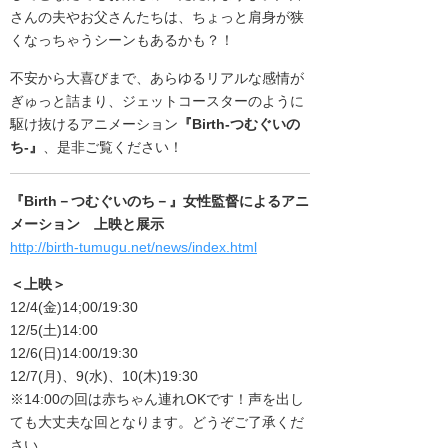
さんの夫やお父さんたちは、ちょっと肩身が狭
くなっちゃうシーンもあるかも？！
不安から大喜びまで、あらゆるリアルな感情が
ぎゅっと詰まり、ジェットコースターのように
駆け抜けるアニメーション
『Birth-つむぐいの
ち-』
、是非ご覧ください！
『Birth－つむぐいのち－』女性監督によるアニ
メーション 上映と展示
http://birth-tumugu.net/news/index.html
＜上映＞
12/4(金)14;00/19:30
12/5(土)14:00
12/6(日)14:00/19:30
12/7(月)、9(水)、10(木)19:30
※14:00の回は赤ちゃん連れOKです！声を出し
ても大丈夫な回となります。どうぞご了承くだ
さい。