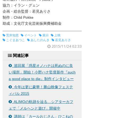
協力：イラン・グェン
企画・総合監督：若見ありさ
制作：Child Pokke
助成：文化庁文化芸術振興費補助金
荒井知恵
イベント
展示
上映
こぐまあつこ
あしたのんき
若見ありさ
2015/11/24 02:33
関連記事
巡回展「惑星オノハナは死ぬのに良
い場所」開始！小野ハナ監督新作『such
a good place to die』制作インタビュー
今年は更に豪華！勝山映像フェステ
ィバル 2015
ALIMOの軌跡を辿る…シアターカフ
ェで「メルヘンと遊び」開催中
講師は「カールおじさん」ひこねの