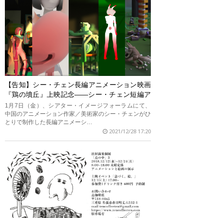
【告知】シー・チェン長編アニメーション映画
『鶏の墳丘』上映記念——シー・チェン短編ア
ニメーション上映展示
1月7日（金）、シアター・イメージフォーラムにて、
中国のアニメーション作家／美術家のシー・チェンがひ
とりで制作した長編アニメーシ…
2021/12/28 17:20