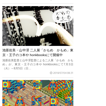
池亜佐美・山中澪 二人展「かもめ かもめ」東
京・王子のコ本や honkbooksにて開催中
池亜佐美監督と山中澪監督による二人展「かもめ かも
め」が、東京・王子のコ本や honkbooksにて7月3日
（火）～8月5日（日…
2018/07/04 08:31