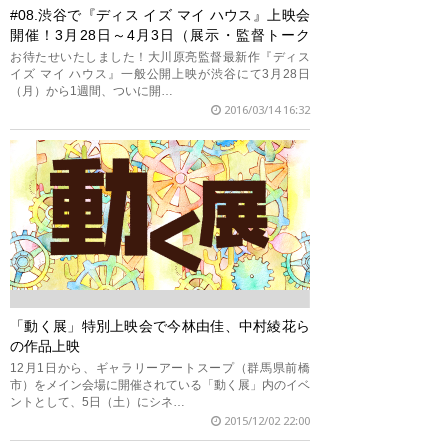
#08.渋谷で『ディス イズ マイ ハウス』上映会
開催！3月28日～4月3日（展示・監督トーク
も！）
お待たせいたしました！大川原亮監督最新作『ディス
イズ マイ ハウス』一般公開上映が渋谷にて3月28日
（月）から1週間、ついに開…
2016/03/14 16:32
「動く展」特別上映会で今林由佳、中村綾花ら
の作品上映
12月1日から、ギャラリーアートスープ（群馬県前橋
市）をメイン会場に開催されている「動く展」内のイベ
ントとして、5日（土）にシネ…
2015/12/02 22:00