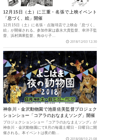
12月15日（土）に三重・名張で上映イベント
「息づく、絵」開催
12月15日（土）に名張・点珈琲店で上映会「息づく、
絵」が開催される。参加作家は森永大貴監督、幸洋子監
督、浜村満果監督、角ゆり子…
2018/12/03 12:30
神奈川・金沢動物園で池亜佐美監督プロジェク
ションショー「コアラのおなまえソング」開催
プロジェクションショー『コアラのおなまえソング』が
神奈川・金沢動物園にて8月の毎週土曜日・日曜日に開
催される。本イベントは夜の動…
2018/08/10 21:08