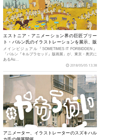
エストニア・アニメーション界の巨匠プリー
ト・パルン氏のイラストレーションを展示、販
売
メインビジュアル『SOMETIMES IT FORBIDDEN』
「パルン『キルプラセッド』版画展」が、東京・奥沢に
あるAu…
2018/05/05 13:38
アニメーター、イラストレーターのスズキハル
カ氏の個展開催