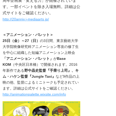
周年企画展「変える力」が開催されていま
す。一部イベントを除き入場無料。詳細は公
式サイトをご確認ください。
http://20anniv.j-mediaarts.jp/
＜
アニメーション・パレット
＞
25日（金）～27（日）
の3日間、
東京藝術大学
大学院映像研究科アニメーション専攻の修了生
を中心に組織した
短編アニメーション上映会
「アニメーション・パレット」
が
Base
KOM
（中央区日本橋）で
開催されます。
2016
年新作である
野中晶史監督『手乗り上司
』、
キ
ム・ハケン監督『Jungle Taxi
』
など9作品の上
映の他、監督によるミニトークも予定されてい
ます。
詳細は公式サイトをご確認ください。
http://animationpalette.wixsite.com/info