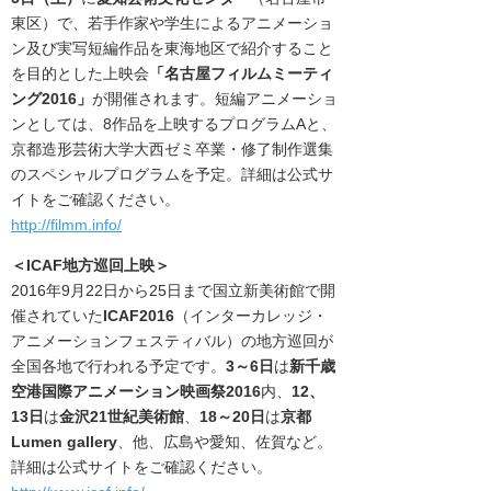
東区
）で、
若手作家や学生によるアニメーショ
ン及び実写短編作
品を東海地区で紹介すること
を目的とした上映会
「名古屋フィルムミーティ
ング
2016」
が開催されます。短編アニメーショ
ンとしては、8作品を上映するプログラムAと、
京都造形芸術大学大西ゼミ卒業・修了制作選集
のスペシャルプログラムを予定。
詳細は公式サ
イトをご確認ください。
http://filmm.info/
＜ICAF地方巡回上映
＞
2016年9月22日から25日まで国立新美術館で開
催されていた
ICAF2016
（インターカレッジ・
アニメーションフェスティバル）の地方巡回が
全国各地で行われる予定です。
3～6日
は
新千歳
空港国際アニメーション映画祭2016
内、
12、
13日
は
金沢21世紀美術館
、
18～20日
は
京都
Lumen gallery
、他、広島や愛知、佐賀など。
詳細は公式サイトをご確認ください。