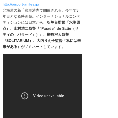
http://airport-anifes.jp/
北海道の新千歳空港内で開催される、今年で3
年目となる映画祭。
インターナショナルコンペ
ティションには日本から、
折笠良監督『水準原
点』、
山村浩二監督『"Parade" de Satie（サ
ティの「パラード」）』、
榊原澄人監督
『
SOLITARIUM
』、
大内りえ子監督『
私には未
来がある
』
がノミネートしています。