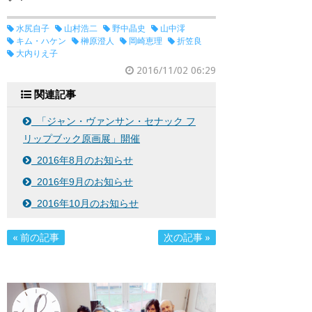
水尻自子
山村浩二
野中晶史
山中澪
キム・ハケン
榊原澄人
岡崎恵理
折笠良
大内りえ子
2016/11/02 06:29
関連記事
「ジャン・ヴァンサン・セナック フ
リップブック原画展」開催
2016年8月のお知らせ
2016年9月のお知らせ
2016年10月のお知らせ
« 前の記事
次の記事 »