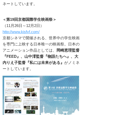
ネートしています。
第19回京都国際学生映画祭
＞
＜
（
11月26日～12月2日
）
http://www.kisfvf.com/
京都シネマで開催される、世界中の学生映画
を専門に上映する日本唯一の映画祭。
日本の
アニメーション作品としては、
岡崎恵理監督
『FEED』、
山中澪監督
『物語たちへ』、
大
内りえ子監督
『私には未来がある』
がノミネ
ートしています。