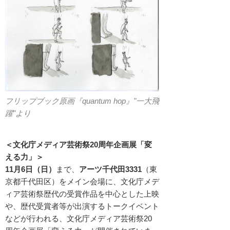
フリップブック原画『quantum hop』"一大飛
躍"より
＜文化庁メディア芸術祭20周年企画展「変
える力」＞
11月6日（日）
まで、
アーツ千代田3331
（東
京都千代田区）をメイン会場に、文化庁メデ
ィア芸術祭歴代の受賞作品を中心とした上映
や、歴代受賞者等が出演するトークイベント
などが行われる、文化庁メディア芸術祭20