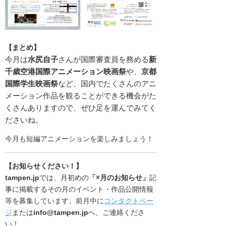
【まとめ】
今月は
水尻自子
さんが国際審査員を務める
新
千歳空港国際アニメーション映画祭
や、
京都
国際学生映画祭
など、国内でたくさんのアニ
メーション作品を観ることができる機会がた
くさんありますので、ぜひ足を運んでみてく
ださいね。
今月も短編アニメーションを楽しみましょう！
【お知らせください！】
tampen.jp
では、月初めの
「×月のお知らせ」
記
事に掲載するその月のイベント・作品公開情報
等を募集しています。前月中に
コンタクトペー
ジ
または
info@tampen.jp
へ、ご連絡くださ
い！