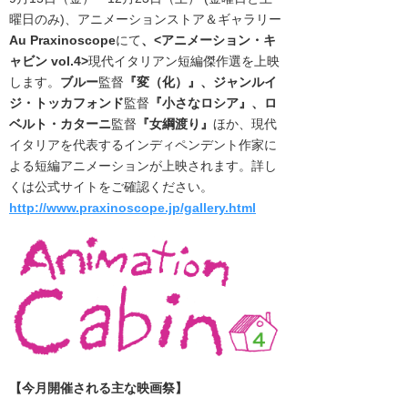
曜日のみ)、アニメーションストア＆ギャラリー
Au Praxinoscope
にて
、<アニメーション・キ
ャビン vol.4>
現代イタリアン短編傑作選を上映
します。
ブルー
監督
『
変（化
）
』、
ジャンルイ
ジ・トッカフォンド
監督
『
小さなロシア
』、
ロ
ベルト・カターニ
監督
『
女綱渡
り
』
ほか、現代
イタリアを代表するインディペンデント作家に
よる短編アニメーションが上映されます。詳し
くは公式サイトをご確認ください。
http://www.praxinoscope.jp/gallery.html
【今月開催される主な映画祭】