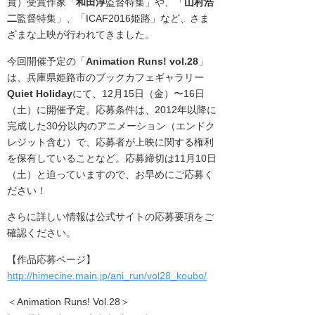
賞）受賞作家「
和田淳
監督特集」や、「
山村浩
二
監督特集」、「ICAF2016姫路」など、さま
ざまな上映が行われてきました。
今回開催予定の「
Animation Runs! vol.28
」
は、兵庫県姫路市のブックカフェギャラリー
Quiet Holiday
にて、12月15日（金）〜16日
（土）に開催予定。応募条件は、2012年以降に
完成した30分以内のアニメーション（エンドク
レジット含む）で、応募者が上映に関する権利
を保有していることなど。応募締切は11月10日
（土）と迫っていますので、お早めにご応募く
ださい！
さらに詳しい情報は公式サイトの応募要項をご
確認ください。
【作品応募ページ】
http://himecine.main.jp/ani_run/vol28_koubo/
＜Animation Runs! Vol.28＞