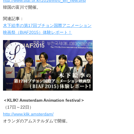
http://www.biaf.or.kr/2016/intro_en_new.php
韓国の富川で開催。
関連記事：
木下絵李の第17回ブチョン国際アニメーション
映画祭（BIAF2015）体験レポート！
＜
KLIK! Amsterdam Animation festival
＞
（17日～22日）
http://www.klik.amsterdam/
オランダのアムステルダムで開催。