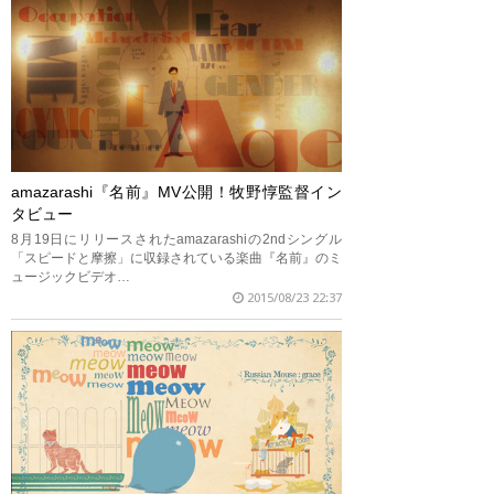
amazarashi『名前』MV公開！牧野惇監督イン
タビュー
8月19日にリリースされたamazarashiの2ndシングル
「スピードと摩擦」に収録されている楽曲『名前』のミ
ュージックビデオ…
2015/08/23 22:37