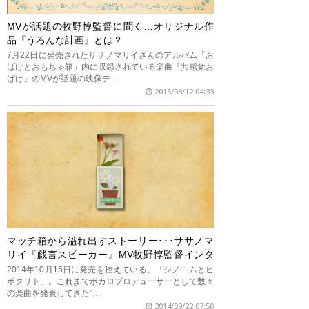
MVが話題の牧野惇監督に聞く…オリジナル作
品『うろんな計画』とは？
7月22日に発売されたササノマリイさんのアルバム「お
ばけとおもちゃ箱」内に収録されている楽曲『共感覚お
ばけ』のMVが話題の映像デ…
2015/08/12 04:33
マッチ箱から溢れ出すストーリー･･･ササノマ
リイ『戯言スピーカー』MV牧野惇監督インタ
ビュー
2014年10月15日に発売を控えている、「シノニムとヒ
ポクリト」。これまでボカロプロデューサーとして数々
の楽曲を発表してきた”…
2014/09/22 07:50