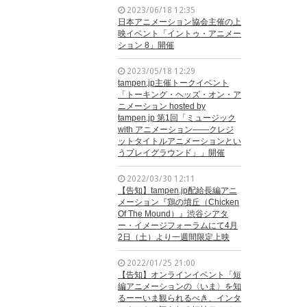
2023/06/18 12:35
日本アニメーション協会主催の上
映イベント「イントゥ・アニメー
ション 8」開催
2023/05/18 12:29
tampen.jp主催トークイベント
「トーキング・ヘッズ・オン・ア
ニメーション hosted by
tampen.jp 第1回「ミュージック
with アニメーション——クレジ
ットタイトルアニメーションとい
うプレイグラウンド」」開催
2022/03/30 12:11
【告知】tampen.jp配給長編アニ
メーション『鶏の墳丘（Chicken
Of The Mound）』渋谷シアタ
ー・イメージフォーラムにて4月
2日（土）より一週間限定上映
2022/01/25 21:00
【告知】オンラインイベント「短
編アニメーションの〈いま〉を知
るーーいま観られるべき、インタ