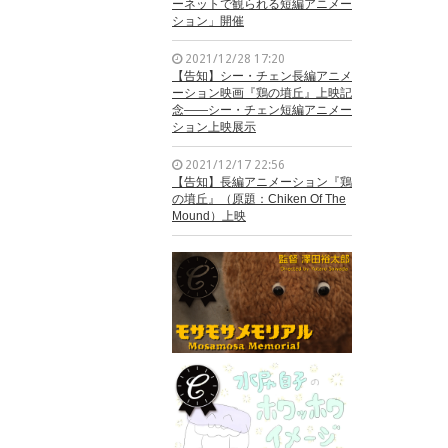
ーネットで観られる短編アニメー
ション」開催
2021/12/28 17:20
【告知】シー・チェン長編アニメ
ーション映画『鶏の墳丘』上映記
念——シー・チェン短編アニメー
ション上映展示
2021/12/17 22:56
【告知】長編アニメーション『鶏
の墳丘』（原題：Chiken Of The
Mound）上映