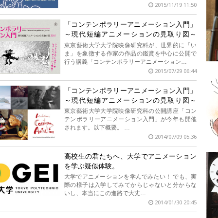
2015/11/19 11:50
「コンテンポラリーアニメーション入門」
～現代短編アニメーションの見取り図～
2015
東京藝術大学大学院映像研究科が、世界的に「い
ま」を象徴する作家の作品の鑑賞を中心に公開で
行う講義「コンテンポラリーアニメーション…
2015/07/29 06:44
「コンテンポラリーアニメーション入門」
～現代短編アニメーションの見取り図～
2014
東京藝術大学大学院映像研究科の公開講座「コン
テンポラリーアニメーション入門」が今年も開催
されます。以下概要。 …
2014/07/09 05:36
高校生の君たちへ、大学でアニメーション
を学ぶ疑似体験。
大学でアニメーションを学んでみたい！ でも、実
際の様子は入学してみてからじゃないと分からな
いし、本当にこの進路で大丈…
2014/01/30 20:45