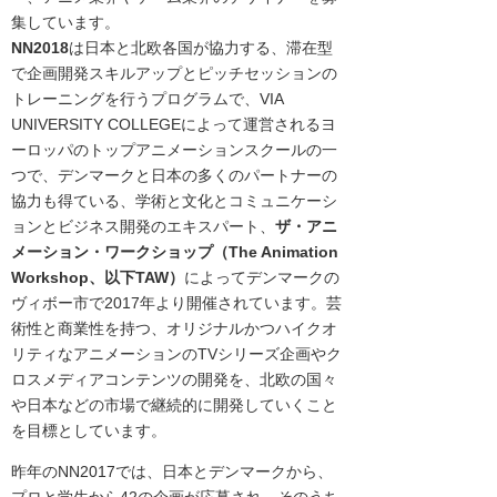
集しています。
NN2018
は日本と北欧各国が協力する、滞在型
で企画開発スキルアップとピッチセッションの
トレーニングを行
うプログラムで、VIA
UNIVERSITY COLLEGEによって運営されるヨ
ーロッパのトップアニメーションスクールの一
つで、デンマークと日本の多くのパートナーの
協力も得ている、学術と文化とコミュニケーシ
ョンとビジネス開発のエキスパート、
ザ・アニ
メーション・ワークショップ（The Animation
Workshop、以下TAW）
によってデンマークの
ヴィボー市で2017年より開催されています。芸
術性と商業性を持つ、オリジナルかつハイクオ
リティなアニメーションのTVシリーズ企画やク
ロスメディアコンテンツの開発を、北欧の国々
や日本などの市場で継続的に開発していくこと
を目標としています。
昨年のNN2017では、日本とデンマークから、