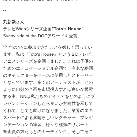
--
刘新新
さん
テレビ/Webシリーズ企画
”
Toto’s House
”
Sunny side of the DOCアワードを受賞。
“昨年のNNに参加できたことを嬉しく思ってい
ます。私は『Toto’s House
』
という２Dテレビ
アニメシリーズを企画しました。これは子供の
ためのエデュケーショナル企画で、有名な絵画
のキャラクターをベースに使用したストーリー
となっています。多くのアーティストが、どの
ように自分の企画を市場投入すれば良いか模索
する中、NNは私たちのアイデアをどのようにプ
レゼンテーションしたら良いか方向性を示して
くれて、とても助けになりました。業界のエキ
スパートによる素晴らしいレクチャー、プレゼ
ンテーションの練習、様々な種類のサポート、
審査員の方たちとのミーティング、そしてそこ