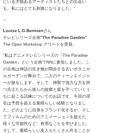
にいる才能あるアーティストたちとの出会い
も、私にはとても刺激になりました。”
--
Louise L.G.Bentsen
さん
テレビシリーズ企画
”The Paradise Garden”
The Open Workshop アワードを受賞。
“私はアニメテレビシリーズの『The Paradise
Garden
』
という企画でNNに参加しました。こ
の企画は神話の生き物が闊歩する古いボタニカ
ルガーデンが舞台で、二人のティーンエイジャ
ーが旅をします。そして、神聖で強力な力を持
つ兵士たちから彼らの故郷と庭を守っていくう
ちに起こる試練についてのお話です。今回の滞
在は予想を超える素晴らしい経験となりまし
た。どのように自身をブランド化するか、そし
てフィルムのためのアニメーションを超えた
様々な可能性など、有用なことを学びました。
そして、素晴らしい友人もたくさん作ることが