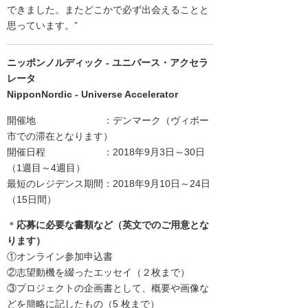
できました。またどこかで必ず出会えることと
思っています。”
ニッポンノルディック - ユニバース・アクセラ
レータ
N
ipponNordic - Universe Accelerator
開催地 ：デンマーク（ヴィボー
市での滞在となります）
開催日程 ：2018年9月3日～30日
（1週目～4週目）
最短のレジデンス期間：2018年9月10日～24日
（15日間）
＊
応募に必要な書類など（英文でのご用意とな
ります）
①オンライン参加申込書
②志望動機を綴ったエッセイ（２枚まで）
③プロジェクトの企画書として、概要や画像な
どを簡略に記したもの（5 枚まで）