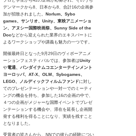
プロと学生から42の企画が応募され、そのうち
デンマークから8、日本から8、合計16の企画参
加が招致されました。
Norlum、Sybo
games、サンリオ、Unity、東映アニメーショ
ン、アヌシー国際映画祭、Sunny Side of the
Doc
などから迎えられた業界のエキスパートに
よるワークショップや講義も魅力の一つです。
開催最終日となった9月29日のヴィボーアニメ
ーションフェスティバルでは、参加者は
Unity
や
電通、バンダイナムコエンターテインメント
ヨーロッパ、AT-X、OLM、Sybogames、
LEGO、ノルディックフィルムファンド
に対し
てのプレゼンテーションや一対一でのミーティ
ングの機会を持ち、参加した16の企画の中で、
４つの企画がメジャーな国際イベントでプレゼ
ンテーションする機会や、滞在を延長し企画開
発する権利を得ることになり、実績を残すこと
となりました。
受賞者の皆さんから、NNでの彼らの経験につい