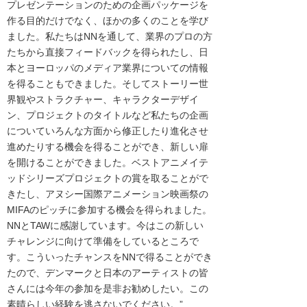
プレゼンテーションのための企画パッケージを
作る目的だけでなく、ほかの多くのことを学び
ました。私たちはNNを通して、業界のプロの方
たちから直接フィードバックを得られたし、日
本とヨーロッパのメディア業界についての情報
を得ることもできました。そしてストーリー世
界観やストラクチャー、キャラクターデザイ
ン、プロジェクトのタイトルなど私たちの企画
についていろんな方面から修正したり進化させ
進めたりする機会を得ることができ、新しい扉
を開けることができました。ベストアニメイテ
ッドシリーズプロジェクトの賞を取ることがで
きたし、アヌシー国際アニメーション映画祭の
MIFAのピッチに参加する機会を得られました。
NNとTAWに感謝しています。今はこの新しい
チャレンジに向けて準備をしているところで
す。こういったチャンスをNNで得ることができ
たので、デンマークと日本のアーティストの皆
さんには今年の参加を是非お勧めしたい。この
素晴らしい経験を逃さないでください。”