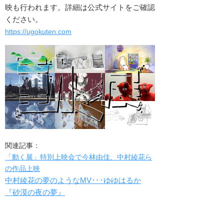
映も行われます。詳細は公式サイトをご確認
ください。
https://ugokuten.com
関連記事：
「動く展」特別上映会で今林由佳、中村綾花ら
の作品上映
中村綾花の夢のようなMV･･･ゆゆはるか
『砂漠の夜の夢』