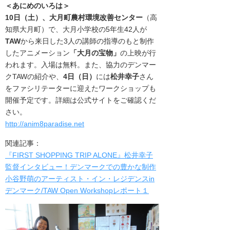
＜あにめのいろは＞
10日（土
）、
大月町農村環境改善センター
（高
知県大月町）で、大月小学校の5年生42人が
TAW
から来日した3人の講師の指導のもと制作
したアニメーション
「大月の宝物」
の上映が行
われます。入場は無料。また、協力のデンマー
クTAWの紹介や、
4日（日）
には
松井幸子
さん
をファシリテーターに迎えたワークショップも
開催予定です。詳細は公式サイトをご確認くだ
さい。
http://anim8paradise.net
関連記事：
『FIRST SHOPPING TRIP ALONE』松井幸子
監督インタビュー！デンマークでの豊かな制作
小谷野萌のアーティスト・イン・レジデンスin
デンマーク/TAW Open Workshopレポート１