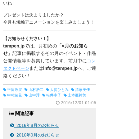
いね！
プレゼントは決まりましたか？
今月も短編アニメーションを楽しみましょう！
【お知らせください！】
tampen.jp
では、月初めの
「×月のお知ら
せ」
記事に掲載するその月のイベント・作品
公開情報等を募集しています。前月中に
コン
または
info@tampen.jp
へ、ご連
タクトページ
絡ください！
平岡政展
山村浩二
大寳ひとみ
清家美佳
中村綾花
山中澪
松井幸子
土本亜祐美
2016/12/01 01:06
関連記事
2016年8月のお知らせ
2016年9月のお知らせ