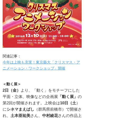
関連記事：
今年は上映も充実！東京藝大「クリスマス・ア
ニメーション・ワークショップ」開催
＜動く展＞
2日（金）
より、「動く」をモチーフにした
平面・立体、映像などの企画展
「動く展」
の
第2回が開催されます。上映会は
10日（土
）
に
シネマまえばし
（群馬県前橋市）で開催さ
れ、
土本亜祐美
さん、
中村綾花
さんの作品上