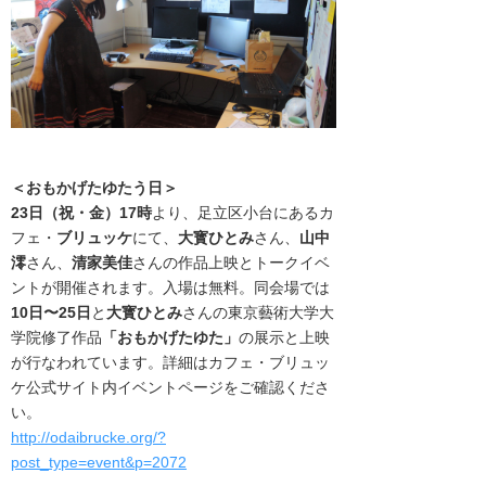
＜
おもかげたゆたう日
＞
23日（祝・金）
17時
より、足立区小台にあるカ
フェ・
ブリュッケ
にて、
大寳ひとみ
さん、
山中
澪
さん、
清家美
佳
さんの作品上映とトークイベ
ントが開催されます。入場は無料。同会場では
10日〜25日
と
大寳ひとみ
さんの東京藝術大学大
学院修了作品
「おもかげたゆた」
の展示と上映
が行なわれています。
詳細はカフェ・ブリュッ
ケ公式サイト内イベントページをご確認くださ
い。
http://odaibrucke.org/?
post_type=event&p=2072