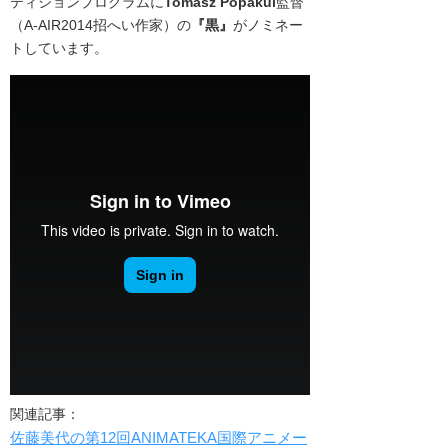
ティションプログラムに
Tomasz Popakul
監督
（
A-AIR2014招へい作家
）の
『黒』
がノミネー
トしています。
関連記事：
佐藤美代の第12回ANIMATEKA国際アニメー