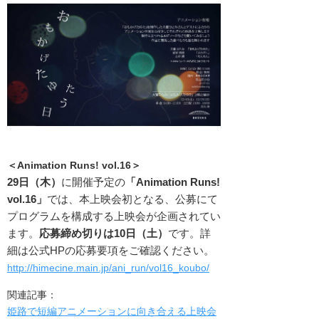
＜Animati
on Runs! vol.16＞
29日（木）
に開催予定の
「Animati
on Runs!
vol.16」
では、本上映会初となる、公募にて
プログラムを構成する上映会が企画されてい
ます。
応募締め切りは10日（土）
です。詳
細は公式HPの応募要項をご確認ください。
http://himecine.main.jp/ani_run/vol16_koubo/
関連記事：
姫路で短編アニメーションに向き合える上映会