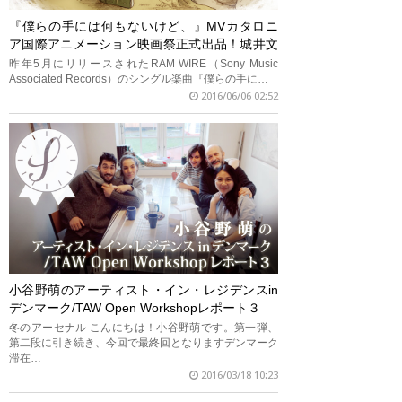
『僕らの手には何もないけど、』MVカタロニ
ア国際アニメーション映画祭正式出品！城井文
監督インタビュー
昨年5月にリリースされたRAM WIRE（Sony Music
Associated Records）のシングル楽曲『僕らの手に…
2016/06/06 02:52
小谷野萌のアーティスト・イン・レジデンスin
デンマーク/TAW Open Workshopレポート３
冬のアーセナル こんにちは！小谷野萌です。第一弾、
第二段に引き続き、今回で最終回となりますデンマーク
滞在…
2016/03/18 10:23