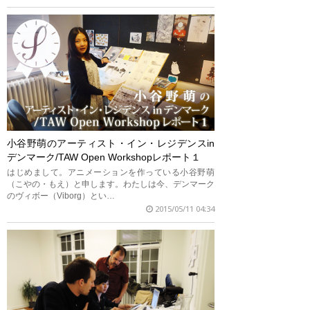
小谷野萌のアーティスト・イン・レジデンスin
デンマーク/TAW Open Workshopレポート１
はじめまして。アニメーションを作っている小谷野萌
（こやの・もえ）と申します。わたしは今、デンマーク
のヴィボー（Viborg）とい…
2015/05/11 04:34