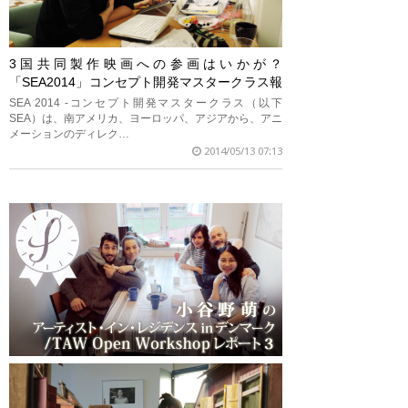
3国共同製作映画への参画はいかが？
「SEA2014」コンセプト開発マスタークラス報
告会
SEA 2014 -コンセプト開発マスタークラス（以下
SEA）は、南アメリカ、ヨーロッパ、アジアから、アニ
メーションのディレク…
2014/05/13 07:13