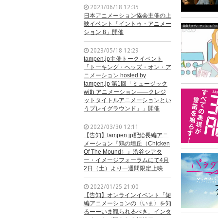
2023/06/18 12:35
日本アニメーション協会主催の上
映イベント「イントゥ・アニメー
ション 8」開催
2023/05/18 12:29
tampen.jp主催トークイベント
「トーキング・ヘッズ・オン・ア
ニメーション hosted by
tampen.jp 第1回「ミュージック
with アニメーション——クレジ
ットタイトルアニメーションとい
うプレイグラウンド」」開催
2022/03/30 12:11
【告知】tampen.jp配給長編アニ
メーション『鶏の墳丘（Chicken
Of The Mound）』渋谷シアタ
ー・イメージフォーラムにて4月
2日（土）より一週間限定上映
2022/01/25 21:00
【告知】オンラインイベント「短
編アニメーションの〈いま〉を知
るーーいま観られるべき、インタ