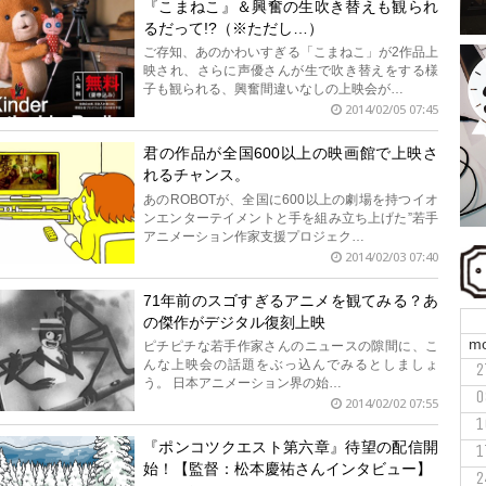
『こまねこ』＆興奮の生吹き替えも観られ
るだって!?（※ただし…）
ご存知、あのかわいすぎる「こまねこ」が2作品上
映され、さらに声優さんが生で吹き替えをする様
子も観られる、興奮間違いなしの上映会が…
2014/02/05 07:45
君の作品が全国600以上の映画館で上映さ
れるチャンス。
あのROBOTが、全国に600以上の劇場を持つイオ
ンエンターテイメントと手を組み立ち上げた”若手
アニメーション作家支援プロジェク…
2014/02/03 07:40
71年前のスゴすぎるアニメを観てみる？あ
の傑作がデジタル復刻上映
m
ピチピチな若手作家さんのニュースの隙間に、こ
んな上映会の話題をぶっ込んでみるとしましょ
2
う。 日本アニメーション界の始…
0
2014/02/02 07:55
1
『ポンコツクエスト第六章』待望の配信開
1
始！【監督：松本慶祐さんインタビュー】
2