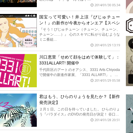
2014/01/30 05:34
国宝って可愛い！井上涼『びじゅチュー
ン！』の新作が今夜からオンエア【スペシ
ャルメッセージあり！】
『そう！びじゅチューン（チューン、チューン、
チューン……）』 心のスキマに転がり込むような
ミニ番組…
2014/01/29 13:19
川口恵里「せめて顔をはめて体験して」：
3331ALLART! 開催中
千代田区のアートのオアシス、3331 Arts Chiyoda
で開催中の新進作家展、「3331 ALLART!」 。 …
2014/01/29 05:58
君はもう、ひらのりょうを見たか？【新作
発売決定】
２月１日。この日を待っていました。 ひらのりょ
う『パラダイス』のDVDの発売日が決定！ 谷口…
2014/01/28 20:51