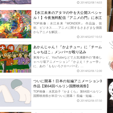
2014/02/08 14:03
【水江未来のアタマの中を大公開スペシャ
ル！】今夜無料配信『アニメの門』に水江
未来監督登場！
TOP画像：水江未来『WONDER』 作品論、技
術、ビジネス……アニメに関するさまざまな側面
からアニメを解説…
2014/02/07 10:53
あかんじゃん！『かよチュー』に「チーム
しゃちほこ」メンバーが殴り込み
東海テレビ、YouTubeなどで人気沸騰中の“青春し
ゃべり場アニメーション”『かよえ！チュー学』
に、あの「ももいろクローバーZ」…
2014/02/06 12:00
ついに開幕！日本の短編アニメーション3
作品【第64回​ベルリン国際映画祭】
TOP画像：水尻自子『かまくら』 第64回ベルリン
国際映画祭が本日ついに開幕！ 長編・短編…
2014/02/06 07:50