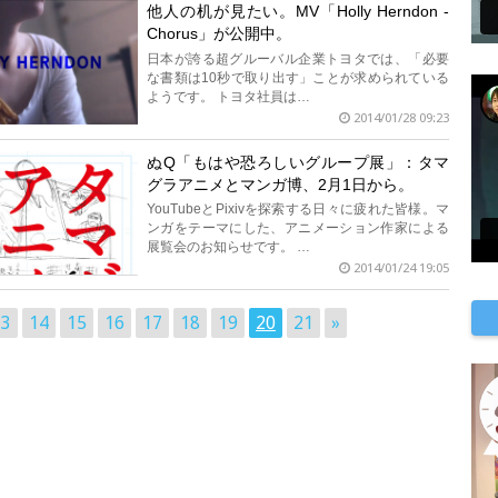
他人の机が見たい。MV「Holly Herndon -
Chorus」が公開中。
日本が誇る超グルーバル企業トヨタでは、「必要
な書類は10秒で取り出す」ことが求められている
ようです。 トヨタ社員は…
2014/01/28 09:23
ぬQ「もはや恐ろしいグループ展」：タマ
グラアニメとマンガ博、2月1日から。
YouTubeとPixivを探索する日々に疲れた皆様。マ
ンガをテーマにした、アニメーション作家による
展覧会のお知らせです。 …
2014/01/24 19:05
13
14
15
16
17
18
19
20
21
»