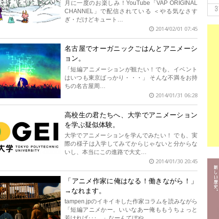
月に一度のお楽しみ！YouTube「VAP ORIGINAL
3
CHANNEL」で配信されている ＜やる気なさす
ぎ・だけどキュート…
2014/02/01 07:45
名古屋でオーガニックごはんとアニメーシ
ョン。
「短編アニメーションが観たい！でも、イベント
はいつも東京ばっかり・・・」 そんな不満をお持
ちの名古屋周…
2014/01/31 06:28
高校生の君たちへ、大学でアニメーション
を学ぶ疑似体験。
大学でアニメーションを学んでみたい！ でも、実
際の様子は入学してみてからじゃないと分からな
いし、本当にこの進路で大丈…
2014/01/30 20:45
​「アニメ作家に俺はなる！働きながら！」
→なれます。
tampen.jpのイキイキした作家コラムを読みながら
「短編アニメかー。いいなあー俺ももうちょっと
若ければ･･･。」なーんてぼや…