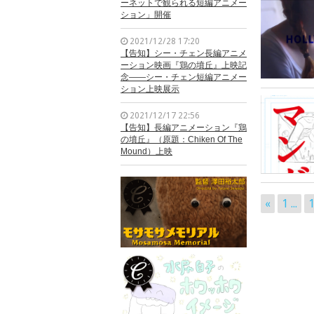
ーネットで観られる短編アニメー
ション」開催
2021/12/28 17:20
【告知】シー・チェン長編アニメ
ーション映画『鶏の墳丘』上映記
念——シー・チェン短編アニメー
ション上映展示
2021/12/17 22:56
【告知】長編アニメーション『鶏
の墳丘』（原題：Chiken Of The
Mound）上映
«
1 ...