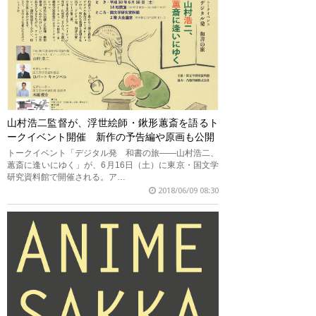
山村浩二監督が、浮世絵師・鍬形蕙斎を語るト
ークイベント開催 新作の予告編や原画も公開
トークイベント「デジタル発 和書の旅――山村浩二、
蕙斎に逢いにゆく」が、6月16日（土）に東京・国文学
研究資料館で開催される。ア…
2018/06/09 08:30