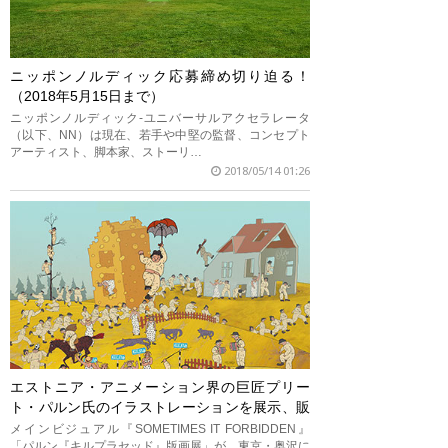
ニッポンノルディック応募締め切り迫る！
（2018年5月15日まで）
ニッポンノルディック-ユニバーサルアクセラレータ
（以下、NN）は現在、若手や中堅の監督、コンセプト
アーティスト、脚本家、ストーリ…
2018/05/14 01:26
エストニア・アニメーション界の巨匠プリー
ト・パルン氏のイラストレーションを展示、販
売
メインビジュアル『SOMETIMES IT FORBIDDEN』
「パルン『キルプラセッド』版画展」が、東京・奥沢に