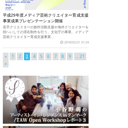
平成29年度メディア芸術クリエイター育成支援
事業成果プレゼンテーション開催
若手クリエイターの創作活動支援や海外クリエイターを
招へいしての滞在制作を行う、文化庁の事業、メディア
芸術クリエイター育成支援事業…
2018/02/21 21:34
«
1
2
3
4
5
6
7
8
9
... 21
»